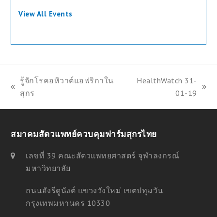
View All Events
รู้จักโรคอหิวาต์แอฟริกาใน
HealthWatch 31-
previous
next
สุกร
01-19
post:
post:
สมาคมสัตวแพทย์ควบคุมฟาร์มสุกรไทย
เลขที่ 39 คณะสัตวแพทยศาสตร์ จุฬาลงกรณ์
มหาวิทยาลัย
ถนนอังรีดูนังต์ แขวงวังใหม่ เขตปทุมวัน
กรุงเทพมหานคร 10330