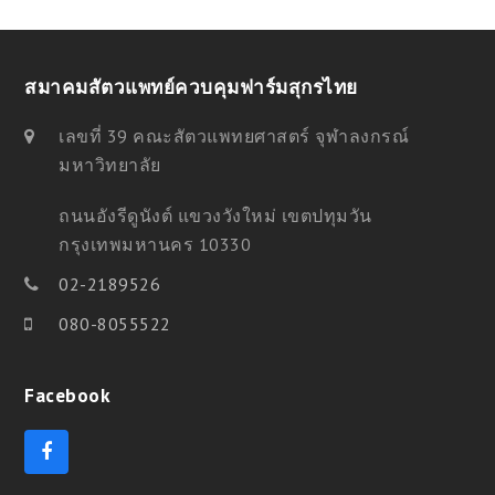
สมาคมสัตวแพทย์ควบคุมฟาร์มสุกรไทย
เลขที่ 39 คณะสัตวแพทยศาสตร์ จุฬาลงกรณ์
มหาวิทยาลัย
ถนนอังรีดูนังต์ แขวงวังใหม่ เขตปทุมวัน
กรุงเทพมหานคร 10330
02-2189526
080-8055522
Facebook
F
a