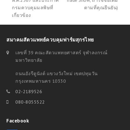
พ.ศ.2567 และประกาศ
Trade Show, ถ้าใช้ชื่อเต็ม
กรมควบคุมมลพิษที่
ตามที่คุณยืนยัน)
เกี่ยวข้อง
สมาคมสัตวแพทย์ควบคุมฟาร์มสุกรไทย
เลขที่ 39 คณะสัตวแพทยศาสตร์ จุฬาลงกรณ์
มหาวิทยาลัย
ถนนอังรีดูนังต์ แขวงวังใหม่ เขตปทุมวัน
กรุงเทพมหานคร 10330
02-2189526
080-8055522
Facebook