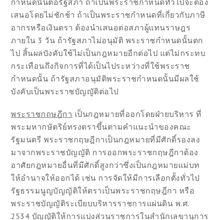
กำหนดนั้นต่อรัฐสภา ถ้าเป็นพระราชกำหนดทั่วไปจะต้อง
เสนอโดยไม่ชักช้า ถ้าเป็นพระราชกำหนดที่เกี่ยวกับภาษี
อากรหรือเงินตรา ต้องนำเสนอต่อสภาผู้แทนราษฎร
ภายใน 3 วัน ถ้ารัฐสภาไม่อนุมัติ พระราชกำหนดนั้นตก
ไป สิ้นผลบังคับใช้ไม่เป็นกฎหมายอีกต่อไป แต่ไม่กระทบ
กระเทือนถึงกิจการที่ได้เป็นไประหว่างที่ใช้พระราช
กำหนดนั้น ถ้ารัฐสภาอนุมัติพระราชกำหนดนั้นมีผลใช้
บังคับเป็นพระราชบัญญัติต่อไป
พระราชกฤษฎีกา
เป็นกฎหมายที่ออกโดยฝ่ายบริหาร ที่
พระมหากษัตริย์ทรงตราขึ้นตามคำแนะนำของคณะ
รัฐมนตรี พระราชกฤษฎีกาเป็นกฎหมายที่มีศักดิ์รองลง
มาจากพระราชบัญญัติ การออกพระราชกฤษฎีกาต้อง
อาศัยกฎหมายอื่นที่มีศักดิ์สูงกว่าซึ่งเป็นกฎหมายแม่บท
ให้อำนาจให้ออกได้ เช่น การจัดให้มีการเลือกตั้งทั่วไป
รัฐธรรมนูญบัญญัติให้ตราเป็นพระราชกฤษฎีกา หรือ
พระราชบัญญัติระเบียบบริหารราชการแผ่นดิน พ.ศ.
2534 บัญญัติให้การแบ่งส่วนราชการในสำนักเลขานุการ