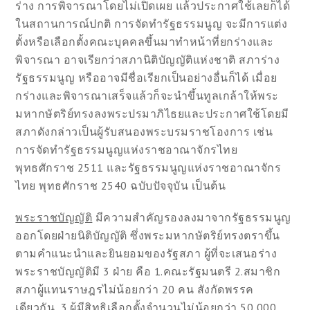
ร่าง การพิจารณาโดยไม่เปิดเผย แล้วประกาศใช้เลยก็ได้
ในสถานการณ์ปกติ การจัดทำรัฐธรรมนูญ จะมีการแต่ง
ตั้งหรือเลือกตั้งคณะบุคคลขึ้นมาทำหน้าที่ยกร่างและ
พิจารณา อาจเรียกว่าสภานิติบัญญัติแห่งชาติ สภาร่าง
รัฐธรรมนูญ หรืออาจมีชื่อเรียกเป็นอย่างอื่นก็ได้ เมื่อย
กร่างและพิจารณาเสร็จแล้วก็จะนำขึ้นทูลเกล้าให้พระ
มหากษัตริย์ทรงลงพระปรมาภิไธยและประกาศใช้โดยมี
สภาดังกล่าวเป็นผู้รับสนองพระบรมราชโองการ เช่น
การจัดทำรัฐธรรมนูญแห่งราชอาณาจักรไทย
พุทธศักราช 2511 และรัฐธรรมนูญแห่งราชอาณาจักร
ไทย พุทธศักราช 2540 ฉบับปัจจุบัน เป็นต้น
พระราชบัญญัติ
มีความสำคัญรองลงมาจากรัฐธรรมนูญ
ออกโดยฝ่ายนิติบัญญัติ ซึ่งพระมหากษัตริย์ทรงตราขึ้น
ตามคำแนะนำและยินยอมของรัฐสภา ผู้ที่จะเสนอร่าง
พระราชบัญญัติมี 3 ฝ่าย คือ 1.คณะรัฐมนตรี 2.สมาชิก
สภาผู้แทนราษฎรไม่น้อยกว่า 20 คน สังกัดพรรค
เดียวกัน 3.ผู้มีสิทธิเลือกตั้งจำนวนไม่น้อยกว่า 50,000