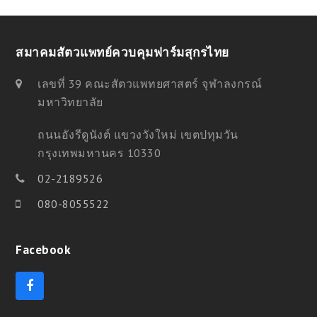
สมาคมสัตวแพทย์ควบคุมฟาร์มสุกรไทย
เลขที่ 39 คณะสัตวแพทยศาสตร์ จุฬาลงกรณ์
มหาวิทยาลัย
ถนนอังรีดูนังต์ แขวงวังใหม่ เขตปทุมวัน
กรุงเทพมหานคร 10330
02-2189526
080-8055522
Facebook
F
a