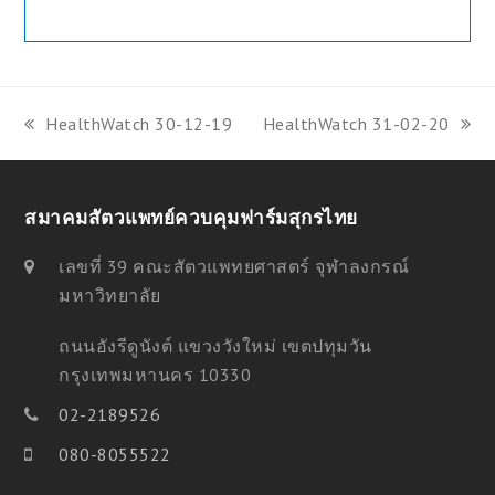
HealthWatch 30-12-19
HealthWatch 31-02-20
previous
next
post:
post:
สมาคมสัตวแพทย์ควบคุมฟาร์มสุกรไทย
เลขที่ 39 คณะสัตวแพทยศาสตร์ จุฬาลงกรณ์
มหาวิทยาลัย
ถนนอังรีดูนังต์ แขวงวังใหม่ เขตปทุมวัน
กรุงเทพมหานคร 10330
02-2189526
080-8055522